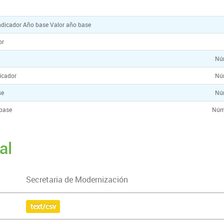
indicador Año base Valor año base
or
a
Núm
dicador
Núm
se
Núm
 base
Núm
al
Secretaria de Modernización
text/csv