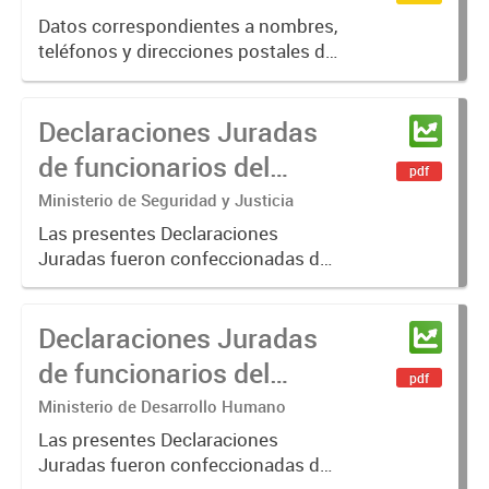
Datos correspondientes a nombres,
teléfonos y direcciones postales de
los hospitales de la provincia de
Entre Ríos.
Declaraciones Juradas
de funcionarios del
pdf
Ministerio de Seguridad
Ministerio de Seguridad y Justicia
y Justicia
Las presentes Declaraciones
Juradas fueron confeccionadas de
manera voluntaria por los
Funcionarios hasta el nivel de
Declaraciones Juradas
Director/a General. El criterio
sugerido para la confección de las
de funcionarios del
pdf
mismas...
Ministerio de Desarrollo
Ministerio de Desarrollo Humano
Humano
Las presentes Declaraciones
Juradas fueron confeccionadas de