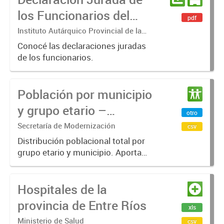
los Funcionarios del
pdf
Instituto Autárquico
Instituto Autárquico Provincial de la
Vivienda
Provincial de la Vivienda
Conocé las declaraciones juradas
de los funcionarios.
Población por municipio
y grupo etario –
otro
Provincia de Entre Ríos
Secretaría de Modernización
csv
2025
Distribución poblacional total por
grupo etario y municipio. Aporta
una visión estructural de la
población provincial para uso en
Hospitales de la
planificación, análisis y toma de
decisiones.
provincia de Entre Ríos
xls
Ministerio de Salud
csv