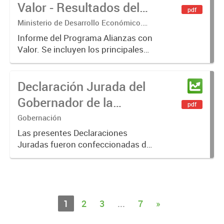
papel en la administración...
Valor - Resultados del
pdf
ciclo de encuentros con
Ministerio de Desarrollo Económico.
Secretaría de Industria, Comercio y
el sector Avícola
Informe del Programa Alianzas con
Minería
Valor. Se incluyen los principales
resultados del ciclo de encuentros
con el sector Avícola
Declaración Jurada del
Gobernador de la
pdf
Provincia de Entre Ríos
Gobernación
Las presentes Declaraciones
Juradas fueron confeccionadas de
manera voluntaria por los
Funcionarios hasta el nivel de
Director/a General. El criterio
sugerido para la confección de las
mismas...
1
2
3
...
7
»