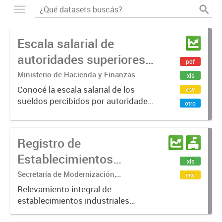
Escala salarial de
autoridades superiores y
pdf
personal fuera de
Ministerio de Hacienda y Finanzas
xls
escalafón del Gobierno
Conocé la escala salarial de los
csv
sueldos percibidos por autoridades
de Entre Ríos
otro
superiores y personal superior
fuera de escalafón en la provincia
de Entre Ríos.
Registro de
Establecimientos
xls
Industriales de la
Secretaría de Modernización,
csv
Tecnología e Innovación
Provincia de Entre Ríos
Relevamiento integral de
establecimientos industriales
(Febrero - Julio 2026)
registrados en la provincia de Entre