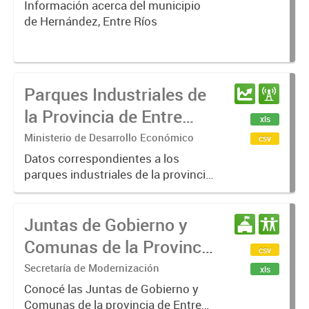
Información acerca del municipio
de Hernández, Entre Ríos
Parques Industriales de
la Provincia de Entre
xls
Ríos
Ministerio de Desarrollo Económico
csv
Datos correspondientes a los
parques industriales de la provincia
de Entre Ríos, con información de la
cantidad de empresas que contiene,
Juntas de Gobierno y
número de empleados, superficie y
departamentos.
Comunas de la Provincia
csv
de Entre Ríos
Secretaría de Modernización
xls
Conocé las Juntas de Gobierno y
Comunas de la provincia de Entre