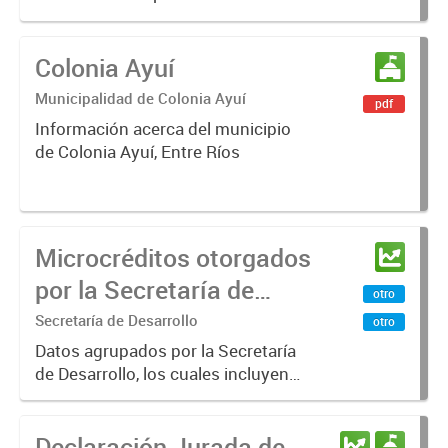
Ríos
Colonia Ayuí
Municipalidad de Colonia Ayuí
pdf
Información acerca del municipio
de Colonia Ayuí, Entre Ríos
Microcréditos otorgados
por la Secretaría de
otro
Desarrollo 2022-2024
Secretaría de Desarrollo
otro
Datos agrupados por la Secretaría
de Desarrollo, los cuales incluyen
información sobre Microcréditos
otorgados por la Secretaría de
Declaración Jurada de
Desarrollo en el periodo 2022-2024