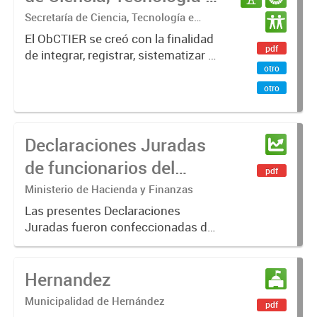
Innovación de la
Secretaría de Ciencia, Tecnología e
Innovación. Ministerio de Desarrollo
Provincia de Entre Ríos
El ObCTIER se creó con la finalidad
Económico
pdf
de integrar, registrar, sistematizar y
(ObCTIER)
otro
producir información sobre la
situación actual y en prospectiva en
otro
materia de ciencia, tecnología e
innovación, como...
Declaraciones Juradas
de funcionarios del
pdf
Ministerio de Hacienda y
Ministerio de Hacienda y Finanzas
Finanzas
Las presentes Declaraciones
Juradas fueron confeccionadas de
manera voluntaria por los
Funcionarios hasta el nivel de
Hernandez
Director/a General. El criterio
sugerido para la confección de las
Municipalidad de Hernández
pdf
mismas...