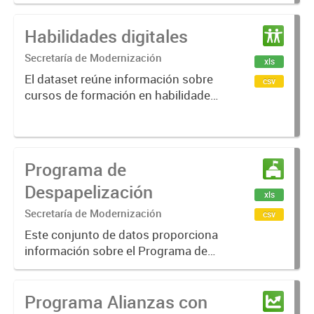
manera voluntaria por los
Funcionarios hasta el nivel de
Habilidades digitales
Director/a General. El criterio
sugerido para la confección de las
Secretaría de Modernización
xls
mismas...
El dataset reúne información sobre
csv
cursos de formación en habilidades
digitales organizados con las
empresas Cisco, Amazon y Nuevo
Banco de Entre Ríos, para fortalecer
competencias tecnológi...
Programa de
Despapelización
xls
Secretaría de Modernización
csv
Este conjunto de datos proporciona
información sobre el Programa de
despapelización implementado en
diversas reparticiones públicas, con
Programa Alianzas con
el objetivo de reducir el uso de