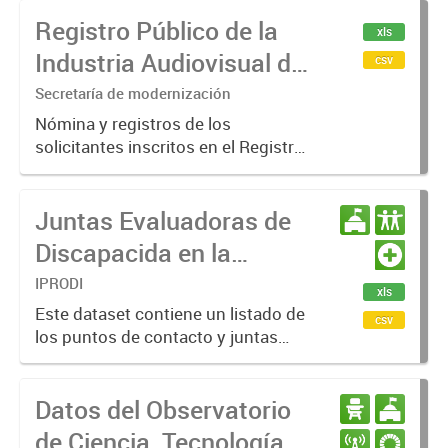
Ríos ante la Dirección General de
Registro Público de la
Industria y Parques Industriales. El
xls
conjunto de datos incluye
Industria Audiovisual de
csv
información...
Entre Ríos
Secretaría de modernización
Nómina y registros de los
solicitantes inscritos en el Registro
Público de la Industria Audiovisual
de Entre Ríos (REPIA). Incluye
Juntas Evaluadoras de
datos sobre la naturaleza del
solicitante (personas humanas,...
Discapacida en la
Provincia de Entre Ríos
IPRODI
xls
Este dataset contiene un listado de
csv
los puntos de contacto y juntas
evaluadoras de discapacidad
ubicadas en distintas localidades
Datos del Observatorio
de la provincia de Entre Ríos,
Argentina. Incluye la institución...
de Ciencia, Tecnología e