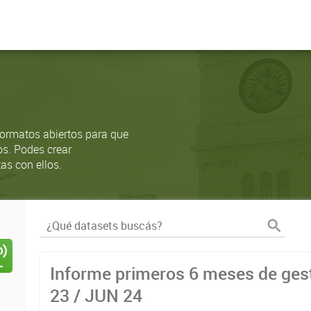
ormatos abiertos para que
os. Podes crear
as con ellos.
Informe primeros 6 meses de gest
23 / JUN 24