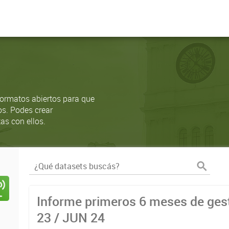
ormatos abiertos para que
os. Podes crear
as con ellos.
Informe primeros 6 meses de gest
23 / JUN 24