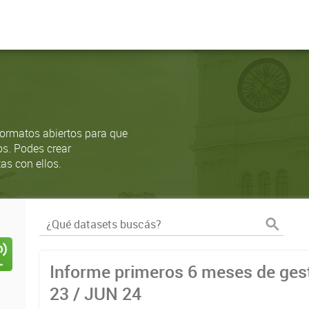
ormatos abiertos para que
os. Podes crear
as con ellos.
Informe primeros 6 meses de gest
23 / JUN 24