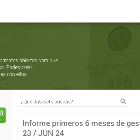
ormatos abiertos para que
os. Podes crear
as con ellos.
Informe primeros 6 meses de gest
23 / JUN 24