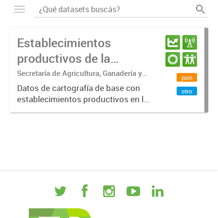
Establecimientos
productivos de la
provincia de Entre Ríos
Secretaría de Agricultura, Ganadería y
json
Pesca. Ministerio de Desarrollo
Datos de cartografía de base con
otro
Económico
establecimientos productivos en la
provincia de Entre Ríos.