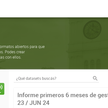
ormatos abiertos para que
os. Podes crear
as con ellos.
Informe primeros 6 meses de gest
23 / JUN 24