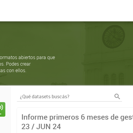
ormatos abiertos para que
os. Podes crear
as con ellos.
Informe primeros 6 meses de gest
23 / JUN 24