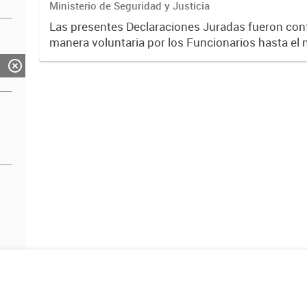
Ministerio de Seguridad y Justicia
Las presentes Declaraciones Juradas fueron co
manera voluntaria por los Funcionarios hasta el n
Director/a General. El criterio sugerido para la confección de las
mismas...