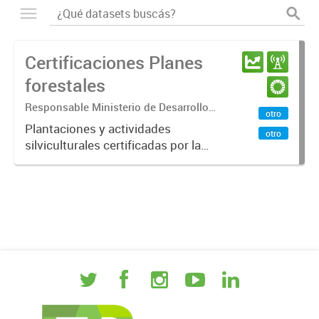
Certificaciones Planes
forestales
Responsable Ministerio de Desarrollo
otro
Económico - Secretaría de Agricultura y
Plantaciones y actividades
otro
Ganadería - Dirección de Agricultura -
silviculturales certificadas por la
Área Forestal
Provincia, correspondiente a planes
forestales del año 2009 a 2023.
Esto en el marco de la ley nacional
25.080 (Ley de Inversiones...