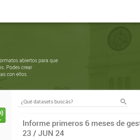
ormatos abiertos para que
os. Podes crear
as con ellos.
Informe primeros 6 meses de gest
23 / JUN 24