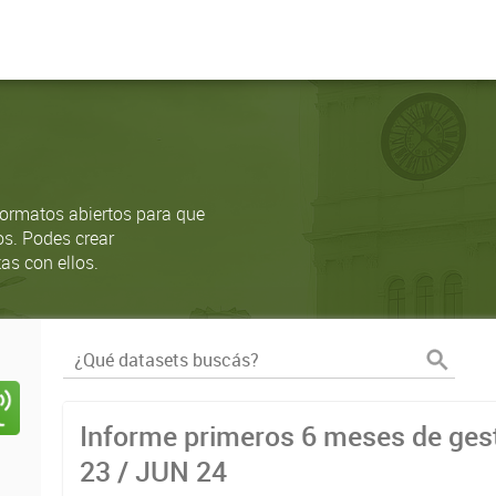
ormatos abiertos para que
os. Podes crear
as con ellos.
Informe primeros 6 meses de gest
23 / JUN 24