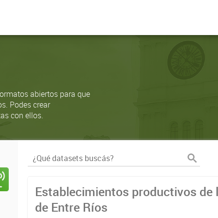
ormatos abiertos para que
os. Podes crear
as con ellos.
Establecimientos productivos de l
de Entre Ríos