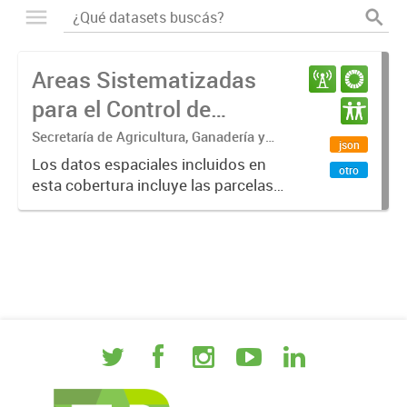
Areas Sistematizadas
para el Control de
Erosión Hídrica en Entre
Secretaría de Agricultura, Ganadería y
json
Pesca. Ministerio de Desarrollo
Ríos
Los datos espaciales incluidos en
otro
Económico. Gobierno de Entre Ríos
esta cobertura incluye las parcelas
sistematizadas para el control de
erosión hídrica en la provincia de
Entre Ríos. Los datos pueden ser
visualizados con Q...