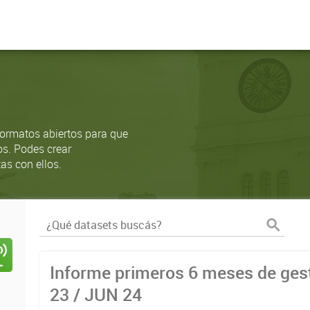
ormatos abiertos para que
os. Podes crear
as con ellos.
Informe primeros 6 meses de gest
23 / JUN 24