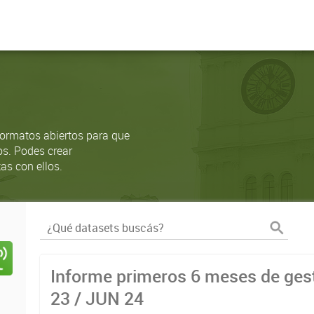
ormatos abiertos para que
os. Podes crear
as con ellos.
Informe primeros 6 meses de gest
23 / JUN 24