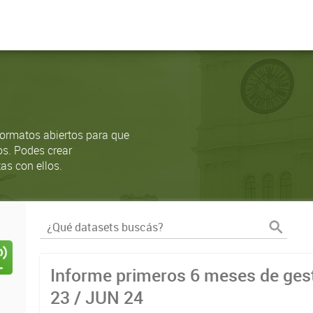
ormatos abiertos para que
os. Podes crear
as con ellos.
Informe primeros 6 meses de gest
23 / JUN 24