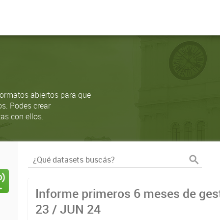
ormatos abiertos para que
os. Podes crear
as con ellos.
Informe primeros 6 meses de gest
23 / JUN 24