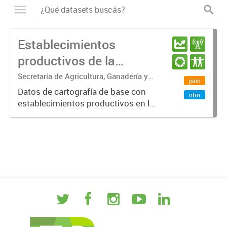
Establecimientos
productivos de la
provincia de Entre Ríos
Secretaría de Agricultura, Ganadería y
json
Pesca. Ministerio de Desarrollo
Datos de cartografía de base con
otro
Económico
establecimientos productivos en la
provincia de Entre Ríos.