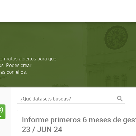
ormatos abiertos para que
os. Podes crear
as con ellos.
Informe primeros 6 meses de gest
23 / JUN 24