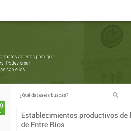
ormatos abiertos para que
os. Podes crear
as con ellos.
Establecimientos productivos de l
de Entre Ríos