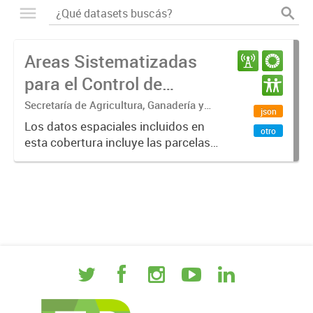
Areas Sistematizadas
para el Control de
Erosión Hídrica en Entre
Secretaría de Agricultura, Ganadería y
json
Pesca. Ministerio de Desarrollo
Ríos
Los datos espaciales incluidos en
otro
Económico. Gobierno de Entre Ríos
esta cobertura incluye las parcelas
sistematizadas para el control de
erosión hídrica en la provincia de
Entre Ríos. Los datos pueden ser
visualizados con Q...