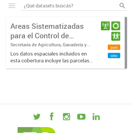
Areas Sistematizadas
para el Control de
Erosión Hídrica en Entre
Secretaría de Agricultura, Ganadería y
json
Pesca. Ministerio de Desarrollo
Ríos
Los datos espaciales incluidos en
otro
Económico. Gobierno de Entre Ríos
esta cobertura incluye las parcelas
sistematizadas para el control de
erosión hídrica en la provincia de
Entre Ríos. Los datos pueden ser
visualizados con Q...