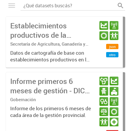
Establecimientos
productivos de la
provincia de Entre Ríos
Secretaría de Agricultura, Ganadería y
json
Pesca. Ministerio de Desarrollo
Datos de cartografía de base con
otro
Económico
establecimientos productivos en la
provincia de Entre Ríos.
Informe primeros 6
meses de gestión - DIC
23 / JUN 24
Gobernación
Informe de los primeros 6 meses de
cada área de la gestión provincial.