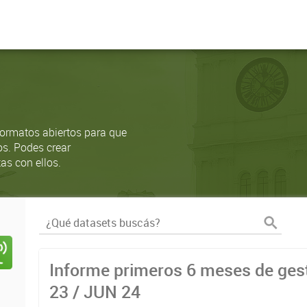
ormatos abiertos para que
os. Podes crear
as con ellos.
Informe primeros 6 meses de gest
23 / JUN 24