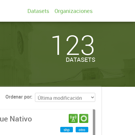
Datasets
Organizaciones
123
DATASETS
Ordenar por
que Nativo
shp
otro