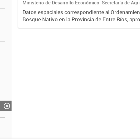
Ministerio de Desarrollo Económico. Secretaría de Agri
y Pesca. Area de Bosques Nativos
Datos espaciales correspondiente al Ordenamiento
Bosque Nativo en la Provincia de Entre Ríos, apr
Provincial Nro. 10284. Los datos pueden ser vis
QG...