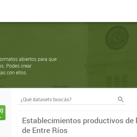
ormatos abiertos para que
os. Podes crear
as con ellos.
Establecimientos productivos de l
de Entre Ríos