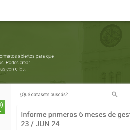
ormatos abiertos para que
os. Podes crear
as con ellos.
Informe primeros 6 meses de gest
23 / JUN 24