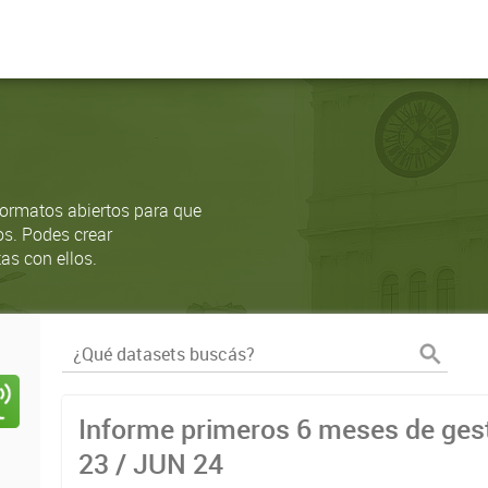
ormatos abiertos para que
os. Podes crear
as con ellos.
Informe primeros 6 meses de gest
23 / JUN 24