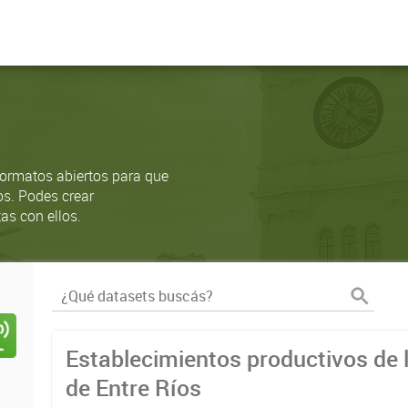
ormatos abiertos para que
os. Podes crear
as con ellos.
Establecimientos productivos de l
de Entre Ríos