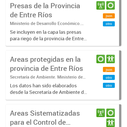
Presas de la Provincia
Provincial Nro. 10284. Los datos
pueden ser visualizados con QG...
de Entre Ríos
json
Ministerio de Desarrollo Económico.
otro
Secretaría de Agricultura Ganadería y
Se incluyen en la capa las presas
Pesca. Dirección de Agrícultura
para riego de la provincia de Entre
Ríos, elaborados por el técnico
Javier Cuneo de la Dirección de
Areas protegidas en la
Agricultura.
provincia de Entre Ríos
json
Secretaría de Ambiente. Ministerio de
otro
Desarrollo Económico. Gobierno de
Los datos han sido elaborados
otro
Entre Ríos
desde la Secretaría de Ambiente de
la Provincia de Entre Ríos y se
incluyen allí las áreas
Areas Sistematizadas
correspondiente a los Parques
Nacionales, al Sistema Provincial de
para el Control de
Areas...