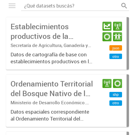
Establecimientos
productivos de la
provincia de Entre Ríos
Secretaría de Agricultura, Ganadería y
json
Pesca. Ministerio de Desarrollo
Datos de cartografía de base con
otro
Económico
establecimientos productivos en la
provincia de Entre Ríos.
Ordenamiento Territorial
del Bosque Nativo de la
shp
Provincia de Entre Ríos
Ministerio de Desarrollo Económico.
otro
Secretaría de Agricultura, Ganadería y
Datos espaciales correspondiente
Pesca. Area de Bosques Nativos
al Ordenamiento Territorial del
Bosque Nativo en la Provincia de
Entre Ríos, aprobado por Ley