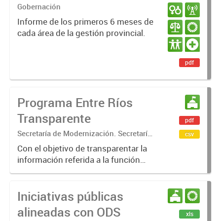
23 / JUN 24
Gobernación
Informe de los primeros 6 meses de
cada área de la gestión provincial.
pdf
Programa Entre Ríos
Transparente
pdf
Secretaría de Modernización. Secretaría
csv
General de la Gobernación.
Con el objetivo de transparentar la
información referida a la función
pública y de promover la apertura
progresiva de los datos del Estado,
Iniciativas públicas
este programa promueve un
protagonismo activo de rendición...
alineadas con ODS
xls