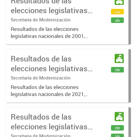
Resultados de las
Nacionales, Gobernador y...
elecciones legislativas
csv
Entre Ríos 2001
Secretaría de Modernización
xls
Resultados de las elecciones
legislativas nacionales de 2001,
distrito Entre Ríos, donde se
eligieron Senadores Nacionales y
Resultados de las
Diputados Nacionales.
elecciones legislativas
zip
Entre Ríos 2021
Secretaría de Modernización
Resultados de las elecciones
legislativas nacionales de 2021,
distrito Entre Ríos, donde se
eligieron Diputados Nacionales.
Resultados de las
elecciones legislativas
zip
Entre Ríos 2011
Secretaria de Modernización
xls