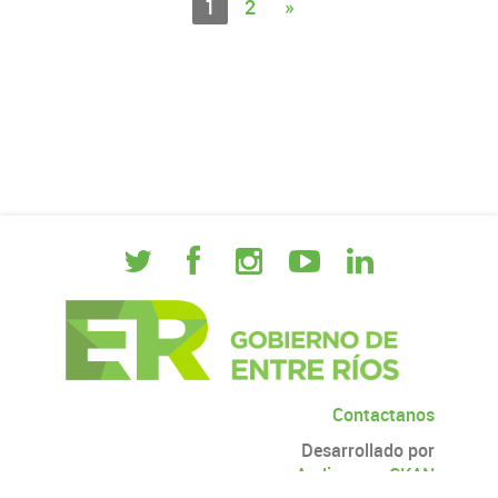
1
2
»
Contactanos
Desarrollado por
Andino
con
CKAN