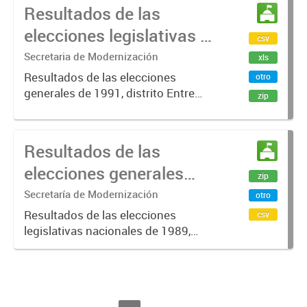
Resultados de las
elecciones legislativas y
csv
generales Entre Ríos
Secretaria de Modernización
xls
1991
Resultados de las elecciones
otro
generales de 1991, distrito Entre
zip
Ríos, donde se eligieron Senadores
Nacionales, Diputados Nacionales,
Gobernador y Vicegobernador de la
Resultados de las
provincia y Diputados y
elecciones generales
Senadores...
zip
Entre Ríos 1989
Secretaría de Modernización
otro
Resultados de las elecciones
csv
legislativas nacionales de 1989,
distrito Entre Ríos, donde se eligió
Presidente de la Nación y Diputados
Nacionales.