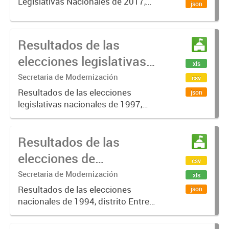
Legislativas Nacionales de 2017,
json
Distrito Entre Ríos, donde se
eligieron Diputados Nacionales.
Resultados de las
elecciones legislativas
xls
Entre Ríos 1997
Secretaria de Modernización
csv
Resultados de las elecciones
json
legislativas nacionales de 1997,
distrito Entre Ríos, donde se
eligieron Diputados Nacionales.
Resultados de las
elecciones de
csv
Convencionales
Secretaria de Modernización
xls
Constituyentes Entre
Resultados de las elecciones
json
nacionales de 1994, distrito Entre
Ríos 1994
Ríos, donde se eligieron
Convencionales Constituyentes.