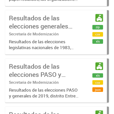
que aportaron así como sus
referentes, la dirección de las
Resultados de las
mismas y las organizaciones que
apadrinan.
elecciones generales
zip
Entre Ríos 1983
Secretaría de Modernización
csv
Resultados de las elecciones
xls
legislativas nacionales de 1983,
distrito Entre Ríos, donde se
eligieron Presidente y
Resultados de las
Vicepresidente de la Nación,
Diputados Nacionales, Gobernador
elecciones PASO y
xls
de la Provincia,...
generales Entre Ríos
Secretaria de Modernización
csv
2019
Resultados de las elecciones PASO
json
y generales de 2019, distrito Entre
Ríos, donde se eligió Presidente y
Vicepresidente de la Nación,
Senadores Nacionales, Diputados