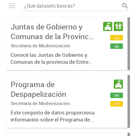
Juntas de Gobierno y
Comunas de la Provincia
csv
de Entre Ríos
Secretaría de Modernización
xls
Conocé las Juntas de Gobierno y
Comunas de la provincia de Entre
Ríos
Programa de
Despapelización
xls
Secretaría de Modernización
csv
Este conjunto de datos proporciona
información sobre el Programa de
despapelización implementado en
diversas reparticiones públicas, con