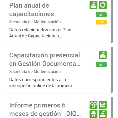
Plan anual de
el objetivo de reducir el uso de
papel en la administración...
capacitaciones
xls
Secretaría de Modernización
csv
Datos relacionados con el Plan
Anual de Capacitaciones
gestionado por la Secretaría de
Modernización entre 2016 y 2023.
Capacitación presencial
Incluye nombre de los cursos,
personas capacitadas, si el curso se
en Gestión Documental
xls
dictó...
Electrónica (GDE)
Secretaría de Modernización
Datos correspondientes a la
inscripción online de la primera
capacitación en Gestión
Documental Electrónica (GDE),
Informe primeros 6
modalidad presencial. La instancia
de formación para agentes de la
meses de gestión - DIC
Administración...