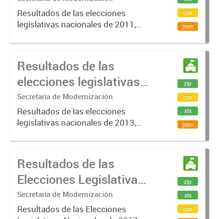
Resultados de las elecciones
csv
legislativas nacionales de 2011,
json
distrito Entre Ríos, donde se
eligieron Diputados Nacionales.
Resultados de las
elecciones legislativas
zip
Entre Ríos 2013
Secretaria de Modernización
csv
Resultados de las elecciones
xls
legislativas nacionales de 2013,
json
distrito Entre Ríos, donde se
eligieron Senadores Nacionales,
Diputados Nacionales.
Resultados de las
Elecciones Legislativas
zip
Entre Ríos 2017
Secretaría de Modernización
xls
Resultados de las Elecciones
csv