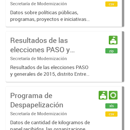
Secretaría de Modernización
csv
Datos sobre políticas públicas,
programas, proyectos e iniciativas
públicas de Entre Ríos vinculadas
con los Objetivos de Desarrollo
Resultados de las
Sostenible, verificadas y validadas
por referentes de los...
elecciones PASO y
zip
generales Entre Ríos
Secretaría de Modernización
2015
Resultados de las elecciones PASO
y generales de 2015, distrito Entre
Ríos, donde se eligió Presidente y
Vicepresidente de la Nación,
Programa de
Parlamentarios del Mercosur,
Diputados Nacionales,
Despapelización
xls
Gobernador...
Secretaría de Modernización
csv
Datos de cantidad de kilogramos de
papel recibidos, las organizaciones