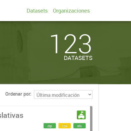
Datasets
Organizaciones
123
DATASETS
Ordenar por
slativas
zip
csv
xls