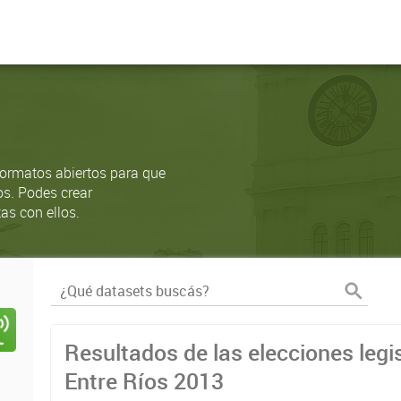
ormatos abiertos para que
os. Podes crear
as con ellos.
Resultados de las elecciones legi
Entre Ríos 2013