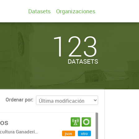
Datasets
Organizaciones
123
DATASETS
Ordenar por
íos
icultura Ganadería
json
otro