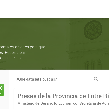
ormatos abiertos para que
os. Podes crear
as con ellos.
Presas de la Provincia de Entre R
Ministerio de Desarrollo Económico. Secretaría de Agr
y Pesca. Dirección de Agrícultura