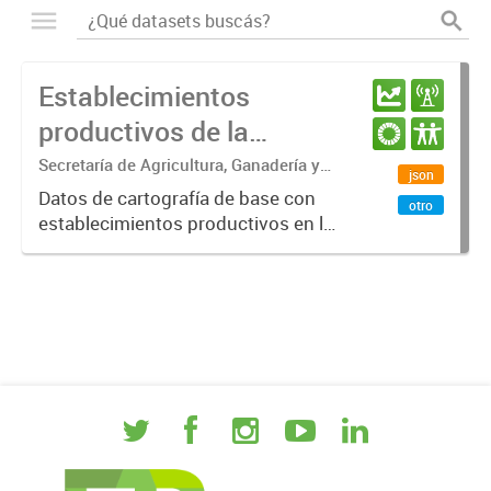
Establecimientos
productivos de la
provincia de Entre Ríos
Secretaría de Agricultura, Ganadería y
json
Pesca. Ministerio de Desarrollo
Datos de cartografía de base con
otro
Económico
establecimientos productivos en la
provincia de Entre Ríos.