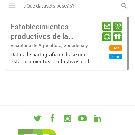
Establecimientos
productivos de la
provincia de Entre Ríos
Secretaría de Agricultura, Ganadería y
json
Pesca. Ministerio de Desarrollo
Datos de cartografía de base con
otro
Económico
establecimientos productivos en la
provincia de Entre Ríos.