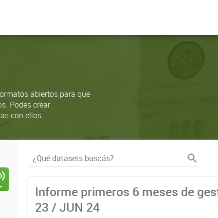
ormatos abiertos para que
os. Podes crear
as con ellos.
Informe primeros 6 meses de gest
23 / JUN 24