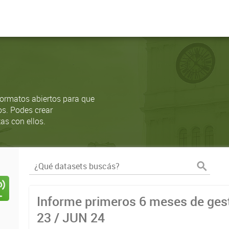
ormatos abiertos para que
os. Podes crear
as con ellos.
Informe primeros 6 meses de gest
23 / JUN 24