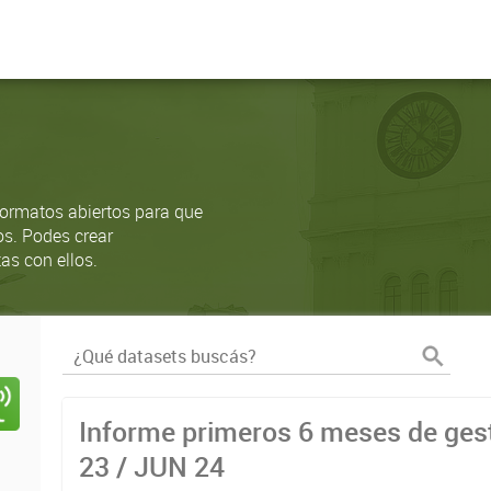
ormatos abiertos para que
os. Podes crear
as con ellos.
Informe primeros 6 meses de gest
23 / JUN 24