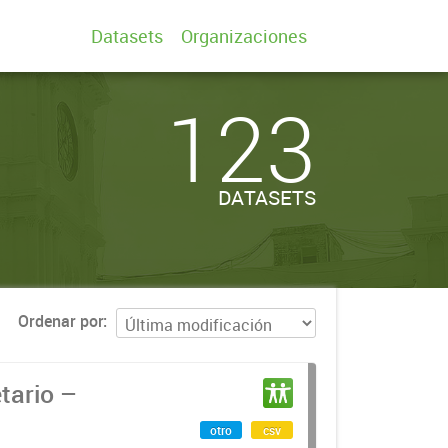
Datasets
Organizaciones
123
DATASETS
Ordenar por
tario –
otro
csv