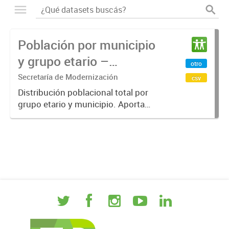
Población por municipio
y grupo etario –
otro
Provincia de Entre Ríos
Secretaría de Modernización
csv
2025
Distribución poblacional total por
grupo etario y municipio. Aporta
una visión estructural de la
población provincial para uso en
planificación, análisis y toma de
decisiones.