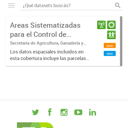
Areas Sistematizadas
para el Control de
Erosión Hídrica en Entre
Secretaría de Agricultura, Ganadería y
json
Pesca. Ministerio de Desarrollo
Ríos
Los datos espaciales incluidos en
otro
Económico. Gobierno de Entre Ríos
esta cobertura incluye las parcelas
sistematizadas para el control de
erosión hídrica en la provincia de
Entre Ríos. Los datos pueden ser
visualizados con Q...