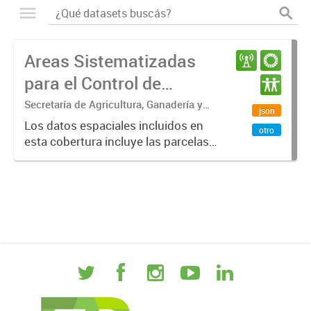
Areas Sistematizadas
para el Control de
Erosión Hídrica en Entre
Secretaría de Agricultura, Ganadería y
json
Pesca. Ministerio de Desarrollo
Ríos
Los datos espaciales incluidos en
otro
Económico. Gobierno de Entre Ríos
esta cobertura incluye las parcelas
sistematizadas para el control de
erosión hídrica en la provincia de
Entre Ríos. Los datos pueden ser
visualizados con Q...