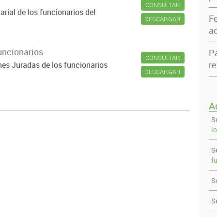
CONSULTAR
rial de los funcionarios del
F
DESCARGAR
ac
uncionarios
P
CONSULTAR
re
nes Juradas de los funcionarios
DESCARGAR
A
S
l
S
f
S
S