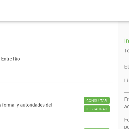
I
T
 Entre Río
Et
L
F
CONSULTAR
 formal y autoridades del
ac
DESCARGAR
F
pu