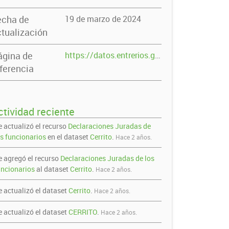
echa de
19 de marzo de 2024
tualización
ágina de
https://datos.entrerios.gov.ar/dataset/cerrito
ferencia
ctividad reciente
e actualizó el recurso
Declaraciones Juradas de
os funcionarios
en el dataset
Cerrito
.
Hace 2 años.
e agregó el recurso
Declaraciones Juradas de los
uncionarios
al dataset
Cerrito
.
Hace 2 años.
e actualizó el dataset
Cerrito
.
Hace 2 años.
e actualizó el dataset
CERRITO
.
Hace 2 años.